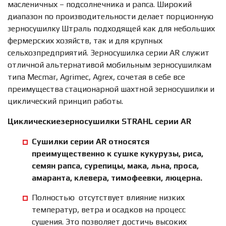
масленичных – подсолнечника и рапса. Широкий
диапазон по производительности делает порционную
зерносушилку Штраль подходящей как для небольших
фермерских хозяйств, так и для крупных
сельхозпредприятий. Зерносушилка серии AR служит
отличной альтернативой мобильным зерносушилкам
типа Mecmar, Agrimec, Agrex, сочетая в себе все
преимущества стационарной шахтной зерносушилки и
циклический принцип работы.
Циклические
з
ерносушилки S
TRAHL
серии AR
Сушилки серии AR относятся
преимущественно к сушке кукурузы, риса,
семян рапса, сурепицы, мака, льна, проса,
амаранта, клевера, тимофеевки, люцерна.
Полностью отсутствует влияние низких
температур, ветра и осадков на процесс
сушения. Это позволяет достичь высоких