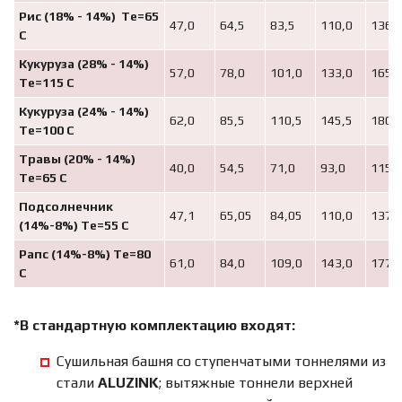
Рис (18% - 14%) Те=65
47,0
64,5
83,5
110,0
136,
С
Кукуруза (28% - 14%)
57,0
78,0
101,0
133,0
165,
Те=115 С
Кукуруза (24% - 14%)
62,0
85,5
110,5
145,5
180,
Те=100 С
Травы (20% - 14%)
40,0
54,5
71,0
93,0
115,
Те=6
5
С
Подсолнечник
47,1
65,05
84,05
110,0
137,
(14%-8%) Те=55 С
Рапс (14%-8%) Те=80
61,0
84,0
109,0
143,0
177,
С
*В стандартную комплектацию входят:
Сушильная башня со ступенчатыми тоннелями из
стали
ALUZINK
; вытяжные тоннели верхней