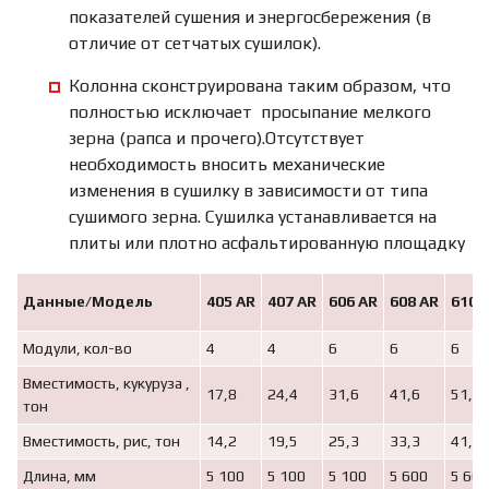
показателей сушения и энергосбережения (в
отличие от сетчатых сушилок).
Колонна сконструирована таким образом, что
полностью исключает просыпание мелкого
зерна (рапса и прочего).Отсутствует
необходимость вносить механические
изменения в сушилку в зависимости от типа
сушимого зерна. Сушилка устанавливается на
плиты или плотно асфальтированную площадку
Данные/Модель
405
АR
407
АR
606
АR
608
АR
610
А
Модули, кол-во
4
4
6
6
6
Вместимость, кукуруза ,
17,8
24,4
31,6
41,6
51,5
тон
Вместимость, рис, тон
14,2
19,5
25,3
33,3
41,2
Длина, мм
5 100
5 100
5 100
5 600
5 600