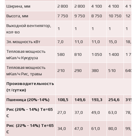
Ширина, мм
2 800
2 800
4 100
4 100
4 100
Высота, мм
7 750
9 750
8 750
10 750
12 7
Выходной вентилятор,
1
1
1
1
1
кол-во
Эл. мощность кВт
7,0
11,0
11,0
15,0
18,0
Тепловая мощность
580
810
1 050
1 400
1 750
мКал/ч Кукуруза
Тепловая мощность
210
290
380
510
640
мКал/ч Рис, травы
Производительность
(т/сутки)
Пшеница (20%-14%)
108,5
149,6
193,3
254,6
315
Рис (26% - 14%) Те=65
27,0
37,0
49,0
63,0
78,0
С
Рис (22% - 14%) Те=65
34,0
47,0
61,0
80,0
99,0
С