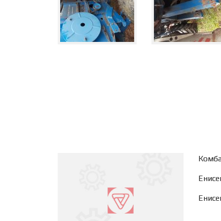
Комба
Енисе
Енисе