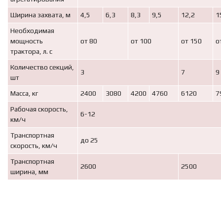
Ширина захвата, м
4,5
6,3
8,3
9,5
12,2
1
Необходимая
мощность
от 80
от 100
от 150
о
трактора, л. с
Количество секций,
3
7
9
шт
Масса, кг
2400
3080
4200
4760
6120
7
Рабочая скорость,
6-12
км/ч
Транспортная
до 25
скорость, км/ч
Транспортная
2600
2500
ширина, мм