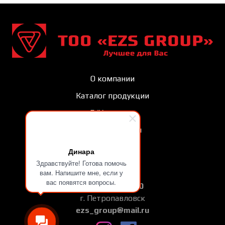
О компании
Каталог продукции
Б/У техника
Запасные части
Контакты
Динара
Здравствуйте! Готова помочь
Вакансии
вам. Напишите мне, если у
вас появятся вопросы.
+7 775 727 90 70
г. Петропавловск
ezs_group@mail.ru