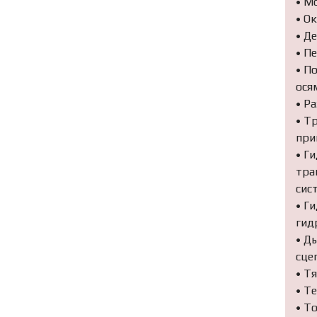
• М
• О
• Д
• П
• П
ося
• Р
• Т
при
• Г
тра
сис
• Г
гид
• Д
сце
• Т
• Т
• Т