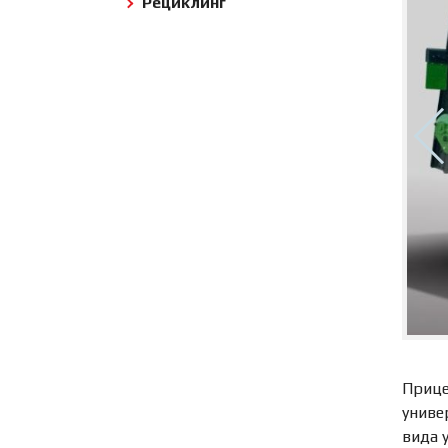
Рециклинг
Прице
униве
вида 