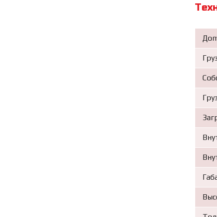
Тех
Доп
Гру
Соб
Гру
Заг
Вну
Вну
Габ
Выс
Тол