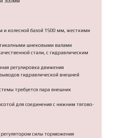
ой 300мм
ом и колесной базой 1500 мм, жесткими
ртикалными шнековыми валами
ачественной стали, с гидравлическим
вная регулировка движения
 выводов гидравлической внешней
стемы требуется пара внешних
ысотой для соединения с нижним тягово-
м регулятором силы торможения