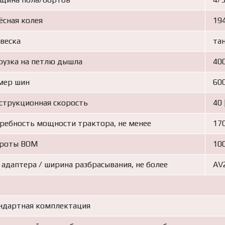
ёсная колея
19
веска
та
рузка на петлю дышла
400
мер шин
60
струкционная скорость
40 
ребность мощности трактора, не менее
170
роты ВОМ
100
 адаптера / ширина разбрасывания, не более
AV2
ндартная комплектация