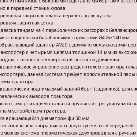
онолитный кузов с боковыми надставными бортами высот
кно в передней стенке кузова
еревянная защитная планка верхнего края кузова
ередняя защитная сетка
одвеска тандем на 4 параболических рессорах с баллансир
ми оснащенными барабанными тормозами Ø406×140 мм
азбрасывающий адаптер AV20 с двумя измельчающими ве
ранспортер с четырьмя цепями толщиной 14 мм из высокок
водом, с плавной регулировкой скорости движения
идравлическое управление распределителем трактора (пла
нспортера), данная система требует дополнительной пары
темы трактора
идравлически поднимаемый задний борт (задвижка), для си
равлических выводов трактора.
ышло с амортизацией стальной пружиной с регулируемой в
пным устройством трактора.
яга вращающайся диаметром фи 50 мм
елескопическая опора дышла с двухступенчатой передачей
ормозная система пневматическая двухпроводная с ручны