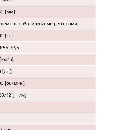
40 [мм]
ндем с параболическими рессорами
0 [кг]
0/55-22,5
[км/ч]
 [л.с.]
0 [об/мин.]
0/12 [ – /м]