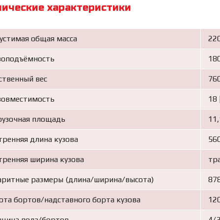
нические характеристики
устимая общая масса
220
зоподъёмность
180
ственный вес
760
зовместимость
18
рузочная площадь
11,
тренняя длина кузова
56
тренняя ширина кузова
тр
аритные размеры (длина/ширина/высота)
87
ота бортов/надставного борта кузова
12
щина пола/бортов
4/3