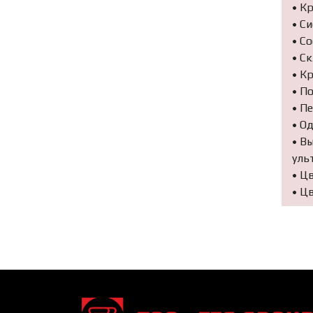
• К
• С
• С
• С
• К
• П
• П
• О
• В
уль
• Ц
• Ц