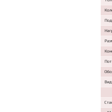
Кол
Под
Наг
Раз
Кон
Пот
Обо
Вид
Ста