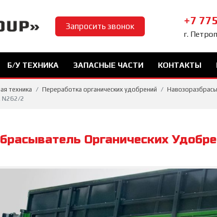
+7 775
Запросить звонок
г. Петро
Б/У ТЕХНИКА
ЗАПАСНЫЕ ЧАСТИ
КОНТАКТЫ
ая техника
Переработка органических удобрений
Навозоразбрас
R N262/2
брасыватель Органических Удобр