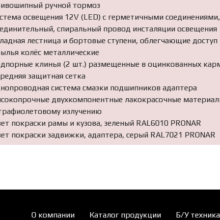
ривошипный ручной тормоз
истема освещения 12V (LED) с герметичными соединениями
оединительный, спиральный провод инсталяции освещения
кладная лестница и бортовые ступени, облегчающие доступ 
рылья колёс металлические
одпорные клинья (2 шт.) размещенные в оцинкованных кар
ередняя защитная сетка
днопроводная система смазки подшипников адаптера
ысокопрочные двухкомпонентные лакокрасочные материалы
трафиолетовому излучению
вет покраски рамы и кузова, зеленый RAL6010 PRONAR
вет покраски задвижки, адаптера, серый RAL7021 PRONAR
О компании
Каталог продукции
Б/У техника