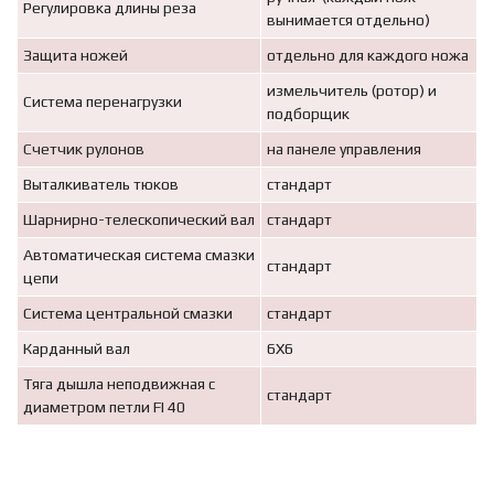
Регулировка длины реза
вынимается отдельно)
Защита ножей
отдельно для каждого ножа
измельчитель (ротор) и
Система перенагрузки
подборщик
Счетчик рулонов
на панеле управления
Выталкиватель тюков
стандарт
Шарнирно-телескопический вал
стандарт
Автоматическая система смазки
стандарт
цепи
Система центральной смазки
стандарт
Карданный вал
6Х6
Тяга дышла неподвижная с
стандарт
диаметром петли FI 40