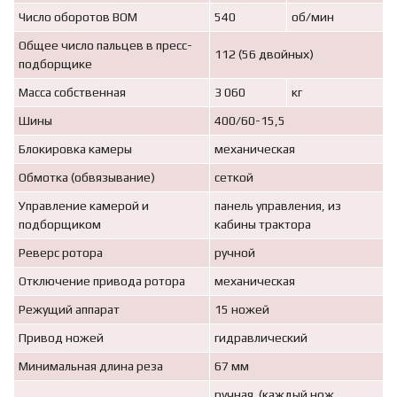
Число оборотов ВОМ
540
об/мин
Общее число пальцев в пресс-
112 (56 двойных)
подборщике
Масса собственная
3 060
кг
Шины
400/60-15,5
Блокировка камеры
механическая
Обмотка (обвязывание)
сеткой
Управление камерой и
панель управления, из
подборщиком
кабины трактора
Реверс ротора
ручной
Отключение привода ротора
механическая
Режущий аппарат
15 ножей
Привод ножей
гидравлический
Минимальная длина реза
67 мм
ручная (каждый нож