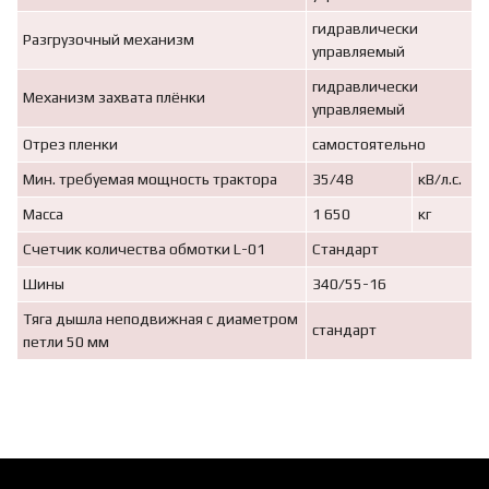
гидравлически
Разгрузочный механизм
управляемый
гидравлически
Механизм захвата плёнки
управляемый
Отрез пленки
самостоятельно
Мин. требуемая мощность трактора
35/48
кВ/л.с.
Масса
1 650
кг
Счетчик количества обмотки L-01
Стандарт
Шины
340/55-16
Тяга дышла неподвижная с диаметром
стандарт
петли 50 мм